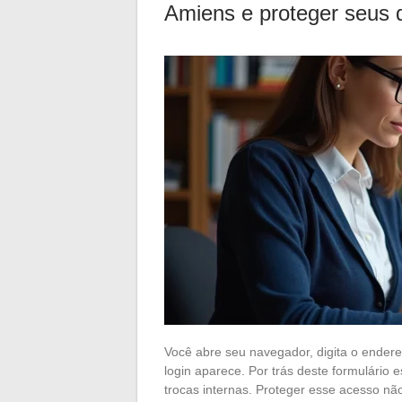
Amiens e proteger seus 
Você abre seu navegador, digita o ender
login aparece. Por trás deste formulário 
trocas internas. Proteger esse acesso n