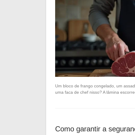
Um bloco de frango congelado, um assado
uma faca de chef nisso? A lâmina escorreg
Como garantir a seguran