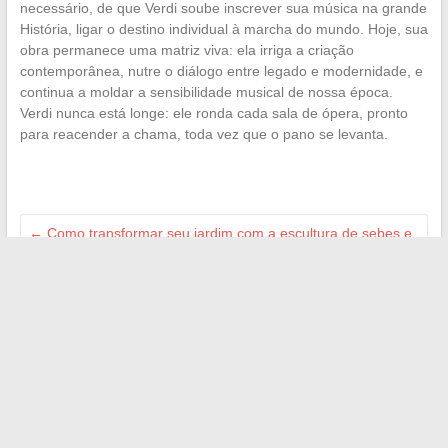
necessário, de que Verdi soube inscrever sua música na grande
História, ligar o destino individual à marcha do mundo. Hoje, sua
obra permanece uma matriz viva: ela irriga a criação
contemporânea, nutre o diálogo entre legado e modernidade, e
continua a moldar a sensibilidade musical de nossa época.
Verdi nunca está longe: ele ronda cada sala de ópera, pronto
para reacender a chama, toda vez que o pano se levanta.
←
Como transformar seu jardim com a escultura de sebes e
arbustos
Tudo sobre a residência principal: definição, critérios e dicas
essenciais
→
Search