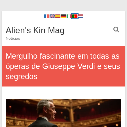
Alien's Kin Mag
Notícias
Mergulho fascinante em todas as
óperas de Giuseppe Verdi e seus
segredos