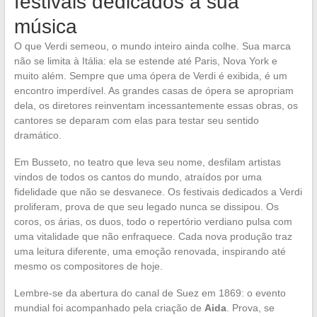
festivais dedicados à sua
música
O que Verdi semeou, o mundo inteiro ainda colhe. Sua marca
não se limita à Itália: ela se estende até Paris, Nova York e
muito além. Sempre que uma ópera de Verdi é exibida, é um
encontro imperdível. As grandes casas de ópera se apropriam
dela, os diretores reinventam incessantemente essas obras, os
cantores se deparam com elas para testar seu sentido
dramático.
Em Busseto, no teatro que leva seu nome, desfilam artistas
vindos de todos os cantos do mundo, atraídos por uma
fidelidade que não se desvanece. Os festivais dedicados a Verdi
proliferam, prova de que seu legado nunca se dissipou. Os
coros, os árias, os duos, todo o repertório verdiano pulsa com
uma vitalidade que não enfraquece. Cada nova produção traz
uma leitura diferente, uma emoção renovada, inspirando até
mesmo os compositores de hoje.
Lembre-se da abertura do canal de Suez em 1869: o evento
mundial foi acompanhado pela criação de
Aida
. Prova, se