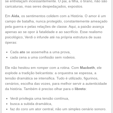
se entrelaçam incessantemente. O pai, a filha, o tirano, não são
caricaturas, mas seres despedaçados, expostos.
Em
Aida
, os sentimentos colidem com a História. O amor é um
campo de batalha, nunca protegido, constantemente ameaçado
pela guerra e pelas relações de classe. Aqui, a paixão avança
apenas ao se opor à fatalidade e ao sacrifício. Esse realismo
psicológico, Verdi o infunde até na própria estrutura de suas
óperas:
Cada
ato
se assemelha a uma prova,
cada cena a uma confissão sem rodeios.
Ele não hesitou em romper com a rotina. Com
Macbeth
, ele
explode a tradição belcantista: a orquestra se espessa, a
tensão dramática se intensifica. Tudo é utilizado, figurinos,
cenários, escolha das vozes, para melhor servir a autenticidade
da história. Também é preciso olhar para o
libreto
:
Verdi privilegia uma tensão contínua,
busca a subida dramática,
faz do coro um ator central, não um simples cenário sonoro.