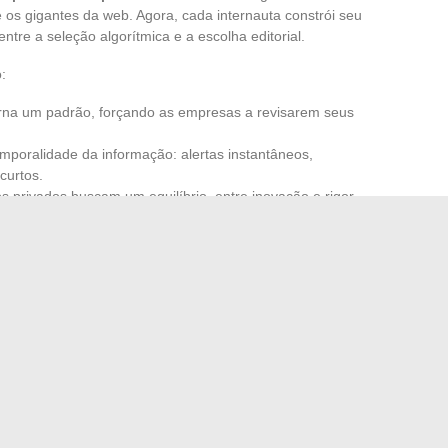
e os gigantes da web. Agora, cada internauta constrói seu
ntre a seleção algorítmica e a escolha editorial.
:
rna um padrão, forçando as empresas a revisarem seus
mporalidade da informação: alertas instantâneos,
curtos.
 privados buscam um equilíbrio, entre inovação e rigor
e difusão se impõe, às vezes em detrimento da verificação
e, a necessidade de análises e deciframentos sólidos
 uma necessidade, não um luxo. Nada indica que o ritmo
ler nas entrelinhas e a medir o que molda nosso olhar
 na França: uso e explicações