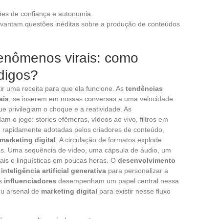
ões de confiança e autonomia.
levantam questões inéditas sobre a produção de conteúdos
fenômenos virais: como
digos?
ir uma receita para que ela funcione. As
tendências
ais
, se inserem em nossas conversas a uma velocidade
e privilegiam o choque e a reatividade. As
m o jogo: stories efêmeras, vídeos ao vivo, filtros em
 rapidamente adotadas pelos criadores de conteúdo,
marketing digital
. A circulação de formatos explode
as. Uma sequência de vídeo, uma cápsula de áudio, um
rais e linguísticas em poucas horas. O
desenvolvimento
a
inteligência artificial generativa
para personalizar a
Os
influenciadores
desempenham um papel central nessa
eu arsenal de
marketing digital
para existir nesse fluxo