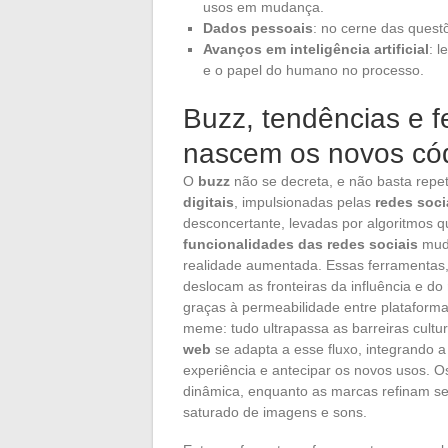
usos em mudança.
Dados pessoais
: no cerne das quest
Avanços em inteligência artificial
: 
e o papel do humano no processo.
Buzz, tendências e 
nascem os novos có
O
buzz
não se decreta, e não basta repet
digitais
, impulsionadas pelas
redes soci
desconcertante, levadas por algoritmos qu
funcionalidades das redes sociais
muda
realidade aumentada. Essas ferramentas,
deslocam as fronteiras da influência e do
graças à permeabilidade entre plataform
meme: tudo ultrapassa as barreiras cultu
web
se adapta a esse fluxo, integrando 
experiência e antecipar os novos usos. 
dinâmica, enquanto as marcas refinam s
saturado de imagens e sons.