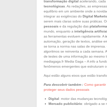
transformação digital
acelerando, cada a
tecnológicas
. As redações, as empresa
equilíbrio em um ambiente onde a novida
integrar as exigências do
Digital Market
serem mais claras sobre suas práticas.
pessoais
e da regulação das
plataforma
mundo, enquanto a
inteligência artificia
as ferramentas evoluem rapidamente. A
i
automação, geração de textos, análise em
se torna a norma nas salas de imprensa. 
algoritmos se reinventa a cada semana. A
de testes de uma informação ao mesmo t
mediagaga.fr Media Gaga – A info a fundo
fenômenos emergentes que estruturam o 
Aqui estão alguns eixos que estão transfo
Para descobrir também :
Como garantir
proteger seus dados pessoais
Digital
: motor das mudanças tecnológi
Mercado publicitário
: obrigado a se