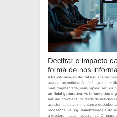
Decifrar o impacto d
forma de nos informa
A
transformação digital
não apenas modi
acessar as notícias. A influência dos
mídi
mais fragmentada, mais rápida, servida 
artificial generativa
. As
ferramentas dig
natural
prevalece, os feeds de notícias 
assistentes de voz orientam a descobert
redesenha. As
regulamentações europe
a revelarem seus mecanismos. O
respei