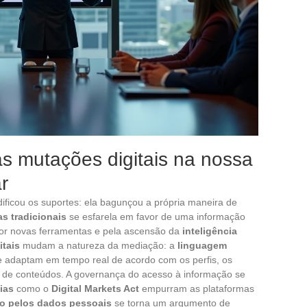
as mutações digitais na nossa
r
ficou os suportes: ela bagunçou a própria maneira de
as tradicionais
se esfarela em favor de uma informação
por novas ferramentas e pela ascensão da
inteligência
itais
mudam a natureza da mediação: a
linguagem
se adaptam em tempo real de acordo com os perfis, os
a de conteúdos. A governança do acesso à informação se
ias
como o
Digital Markets Act
empurram as plataformas
to pelos dados pessoais
se torna um argumento de