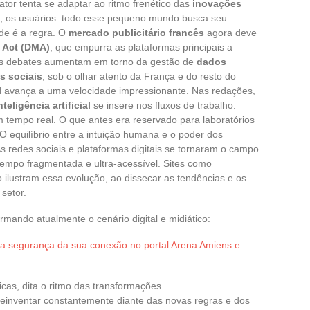
tor tenta se adaptar ao ritmo frenético das
inovações
s, os usuários: todo esse pequeno mundo busca seu
de é a regra. O
mercado publicitário francês
agora deve
s Act (DMA)
, que empurra as plataformas principais a
 Os debates aumentam em torno da gestão de
dados
s sociais
, sob o olhar atento da França e do resto do
l
avança a uma velocidade impressionante. Nas redações,
nteligência artificial
se insere nos fluxos de trabalho:
 tempo real. O que antes era reservado para laboratórios
O equilíbrio entre a intuição humana e o poder dos
s redes sociais e plataformas digitais se tornaram o campo
empo fragmentada e ultra-acessível. Sites como
 ilustram essa evolução, ao dissecar as tendências e os
setor.
rmando atualmente o cenário digital e midiático:
 a segurança da sua conexão no portal Arena Amiens e
cas, dita o ritmo das transformações.
 reinventar constantemente diante das novas regras e dos