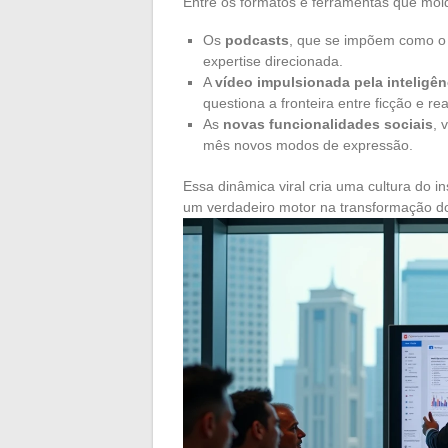
Entre os formatos e ferramentas que mold
Os
podcasts
, que se impõem como o f
expertise direcionada.
A
vídeo impulsionada pela inteligênci
questiona a fronteira entre ficção e re
As
novas funcionalidades sociais
, 
mês novos modos de expressão.
Essa dinâmica viral cria uma cultura do 
um verdadeiro motor na transformação do