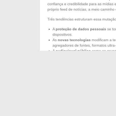
confiança e credibilidade para as mídias 
próprio feed de notícias, a meio caminho e
Três tendências estruturam essa mutação
A
proteção de dados pessoais
se to
dispositivos.
As
novas tecnologias
modificam a te
agregadores de fontes, formatos ultra-
A
audiovisual público
como os grupos
editorial.
Nesse cenário em movimento, a rapidez d
e da profundidade. Diante dessa avalanch
nunca foi tão aguda. Dar sentido é agora
vai desacelerar: será preciso aprender a 
sobre o mundo.
←
Tudo sobre o código telefônico 04 12