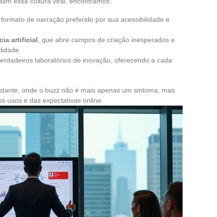
am essa cultura viral, encontramos:
ormato de narração preferido por sua acessibilidade e
a artificial
, que abre campos de criação inesperados e
alidade.
verdadeiros laboratórios de inovação, oferecendo a cada
instante, onde o buzz não é mais apenas um sintoma, mas
s usos e das expectativas online.