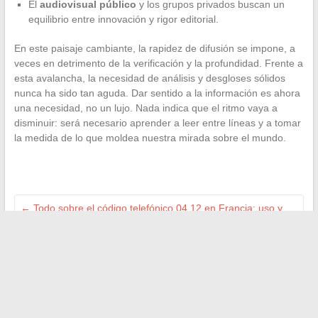
El
audiovisual público
y los grupos privados buscan un
equilibrio entre innovación y rigor editorial.
En este paisaje cambiante, la rapidez de difusión se impone, a
veces en detrimento de la verificación y la profundidad. Frente a
esta avalancha, la necesidad de análisis y desgloses sólidos
nunca ha sido tan aguda. Dar sentido a la información es ahora
una necesidad, no un lujo. Nada indica que el ritmo vaya a
disminuir: será necesario aprender a leer entre líneas y a tomar
la medida de lo que moldea nuestra mirada sobre el mundo.
←
Todo sobre el código telefónico 04 12 en Francia: uso y
explicaciones
Todo lo que necesitas saber sobre la fecha de pago del pacto
docente 2025 y los plazos previstos
→
Buscar