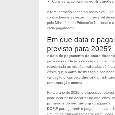
Consideração para as
contribuições 
A remuneração ligada ao pacto evolui ao 
contracheque às vezes imprevisível de um
pelo Ministério da Educação Nacional e a
cada pagamento.
Em que data o pagam
previsto para 2025?
A
data de pagamento do pacto docent
professores. De acordo com o procedim
relacionada às missões validadas só é 
Assim que a
carta de missão
é assinada,
validação oficial pelo
diretor da instituiç
remuneração mensal
.
Para o ano de 2025, o dispositivo retom
pode ocorrer no decorrer do ano letivo, 
primeiro e do segundo grau
aguardam, p
DGFIP
para garantir o pagamento via fo
circuito de transmissão entre instituições