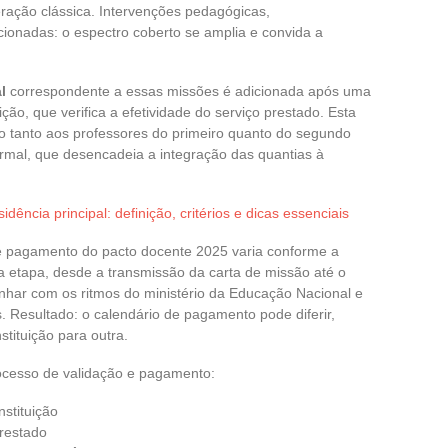
ração clássica. Intervenções pedagógicas,
onadas: o espectro coberto se amplia e convida a
l
correspondente a essas missões é adicionada após uma
uição, que verifica a efetividade do serviço prestado. Esta
ito tanto aos professores do primeiro quanto do segundo
rmal, que desencadeia a integração das quantias à
idência principal: definição, critérios e dicas essenciais
e pagamento do pacto docente 2025 varia conforme a
da etapa, desde a transmissão da carta de missão até o
linhar com os ritmos do ministério da Educação Nacional e
 Resultado: o calendário de pagamento pode diferir,
tituição para outra.
rocesso de validação e pagamento:
nstituição
restado