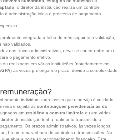
em
deveres cumpridos
,
estágios de sucesso
ou
daptado
, o diretor da instituição realiza um controle
ão à administração inicia o processo de pagamento.
speciais:
 geralmente integrada à folha do mês seguinte à validação,
s não validados.
dez das trocas administrativas, deve-se contar entre um e
para o pagamento efetivo.
s ou realizadas em várias instituições (notadamente em
EGPA
) às vezes prolongam o prazo, devido à complexidade
a remuneração?
amento individualizado: assim que o serviço é validado,
rreira e sujeita às
contribuições previdenciárias do
designados em
residência comum limítrofe
ou em vários
 diretor de instituição tenha realmente transmitido a
 pagamento. Os prazos administrativos, às vezes longos,
que, há um emaranhado de controles e transmissões. No
do que abre a porta ao reconhecimento financeiro. Este