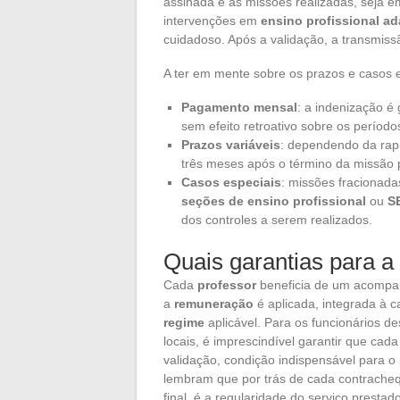
assinada e as missões realizadas, seja 
intervenções em
ensino profissional a
cuidadoso. Após a validação, a transmiss
A ter em mente sobre os prazos e casos e
Pagamento mensal
: a indenização é
sem efeito retroativo sobre os período
Prazos variáveis
: dependendo da rapi
três meses após o término da missão 
Casos especiais
: missões fracionada
seções de ensino profissional
ou
S
dos controles a serem realizados.
Quais garantias para 
Cada
professor
beneficia de um acompanh
a
remuneração
é aplicada, integrada à ca
regime
aplicável. Para os funcionários 
locais, é imprescindível garantir que cada
validação, condição indispensável para o
lembram que por trás de cada contrache
final, é a regularidade do serviço presta