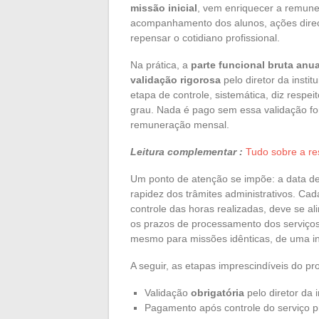
missão inicial
, vem enriquecer a remune
acompanhamento dos alunos, ações direci
repensar o cotidiano profissional.
Na prática, a
parte funcional bruta anua
validação rigorosa
pelo diretor da instit
etapa de controle, sistemática, diz respe
grau. Nada é pago sem essa validação fo
remuneração mensal.
Leitura complementar :
Tudo sobre a res
Um ponto de atenção se impõe: a data d
rapidez dos trâmites administrativos. Ca
controle das horas realizadas, deve se a
os prazos de processamento dos serviços.
mesmo para missões idênticas, de uma ins
A seguir, as etapas imprescindíveis do p
Validação
obrigatória
pelo diretor da i
Pagamento após controle do serviço p