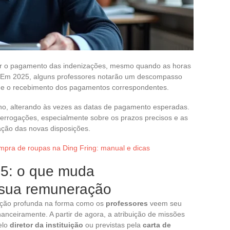
sar o pagamento das indenizações, mesmo quando as horas
. Em 2025, alguns professores notarão um descompasso
es e o recebimento dos pagamentos correspondentes.
ano, alterando às vezes as datas de pagamento esperadas.
nterrogações, especialmente sobre os prazos precisos e as
ção das novas disposições.
mpra de roupas na Ding Fring: manual e dicas
25: o que muda
 sua remuneração
ção profunda na forma como os
professores
veem seu
anceiramente. A partir de agora, a atribuição de missões
elo
diretor da instituição
ou previstas pela
carta de