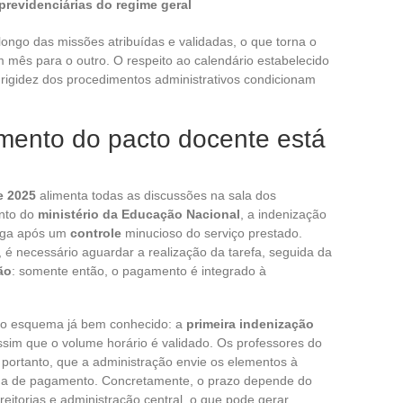
previdenciárias do regime geral
longo das missões atribuídas e validadas, o que torna o
 mês para o outro. O respeito ao calendário estabelecido
 rigidez dos procedimentos administrativos condicionam
ento do pacto docente está
e 2025
alimenta todas as discussões na sala dos
ento do
ministério da Educação Nacional
, a indenização
paga após um
controle
minucioso do serviço prestado.
 é necessário aguardar a realização da tarefa, seguida da
ão
: somente então, o pagamento é integrado à
a o esquema já bem conhecido: a
primeira indenização
assim que o volume horário é validado. Os professores do
ortanto, que a administração envie os elementos à
lha de pagamento. Concretamente, o prazo depende do
, reitorias e administração central, o que pode gerar