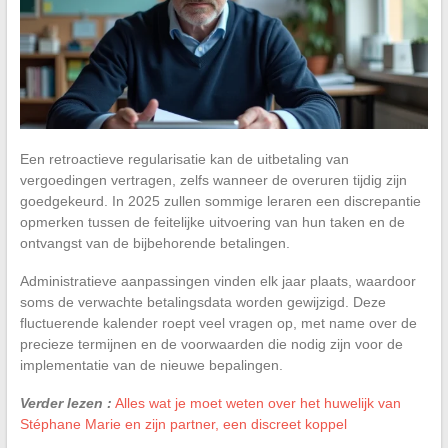
Een retroactieve regularisatie kan de uitbetaling van
vergoedingen vertragen, zelfs wanneer de overuren tijdig zijn
goedgekeurd. In 2025 zullen sommige leraren een discrepantie
opmerken tussen de feitelijke uitvoering van hun taken en de
ontvangst van de bijbehorende betalingen.
Administratieve aanpassingen vinden elk jaar plaats, waardoor
soms de verwachte betalingsdata worden gewijzigd. Deze
fluctuerende kalender roept veel vragen op, met name over de
precieze termijnen en de voorwaarden die nodig zijn voor de
implementatie van de nieuwe bepalingen.
Verder lezen :
Alles wat je moet weten over het huwelijk van
Stéphane Marie en zijn partner, een discreet koppel