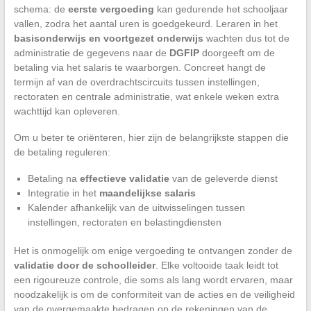
schema: de
eerste vergoeding
kan gedurende het schooljaar
vallen, zodra het aantal uren is goedgekeurd. Leraren in het
basisonderwijs en voortgezet onderwijs
wachten dus tot de
administratie de gegevens naar de
DGFIP
doorgeeft om de
betaling via het salaris te waarborgen. Concreet hangt de
termijn af van de overdrachtscircuits tussen instellingen,
rectoraten en centrale administratie, wat enkele weken extra
wachttijd kan opleveren.
Om u beter te oriënteren, hier zijn de belangrijkste stappen die
de betaling reguleren:
Betaling na
effectieve validatie
van de geleverde dienst
Integratie in het
maandelijkse salaris
Kalender afhankelijk van de uitwisselingen tussen
instellingen, rectoraten en belastingdiensten
Het is onmogelijk om enige vergoeding te ontvangen zonder de
validatie door de schoolleider
. Elke voltooide taak leidt tot
een rigoureuze controle, die soms als lang wordt ervaren, maar
noodzakelijk is om de conformiteit van de acties en de veiligheid
van de overgemaakte bedragen op de rekeningen van de