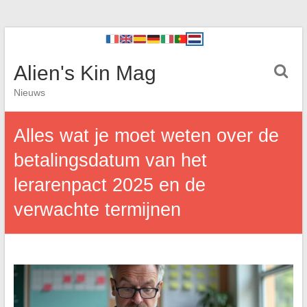
Alien's Kin Mag
Nieuws
Alles wat je moet weten over de
betalingsdatum van het
lerarenpact 2025 en de
verwachte termijnen