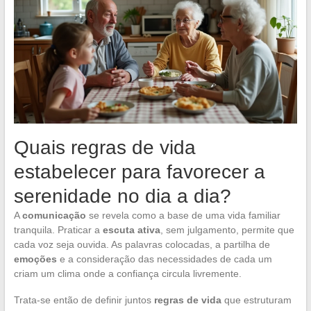
Quais regras de vida
estabelecer para favorecer a
serenidade no dia a dia?
A
comunicação
se revela como a base de uma vida familiar
tranquila. Praticar a
escuta ativa
, sem julgamento, permite que
cada voz seja ouvida. As palavras colocadas, a partilha de
emoções
e a consideração das necessidades de cada um
criam um clima onde a confiança circula livremente.
Trata-se então de definir juntos
regras de vida
que estruturam