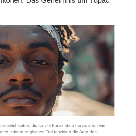
p-Ikonen: Das Geheimnis um Tupac
rsönlichkeiten, die so viel Faszination hervorrufen wie
ach seinem tragischen Tod fasziniert die Aura des