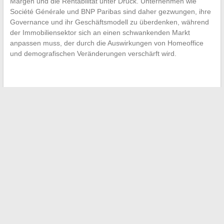
Margen und die Rentabilität unter Druck. Unternehmen wie
Société Générale und BNP Paribas sind daher gezwungen, ihre
Governance und ihr Geschäftsmodell zu überdenken, während
der Immobiliensektor sich an einen schwankenden Markt
anpassen muss, der durch die Auswirkungen von Homeoffice
und demografischen Veränderungen verschärft wird.
←
Änderung der Adressen Ihrer Lieblings-Streaming-Seiten:
So bleiben Sie auf dem Laufenden!
Unbekannte Tipps zur Pflege Ihres Autos: der Fall des
Bremsenreinigers
→
Suchen