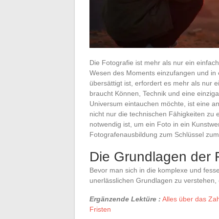
Die Fotografie ist mehr als nur ein einfach
Wesen des Moments einzufangen und in et
übersättigt ist, erfordert es mehr als nur
braucht Können, Technik und eine einzigar
Universum eintauchen möchte, ist eine an
nicht nur die technischen Fähigkeiten zu
notwendig ist, um ein Foto in ein Kunstw
Fotografenausbildung zum Schlüssel zum 
Die Grundlagen der F
Bevor man sich in die komplexe und fesseln
unerlässlichen Grundlagen zu verstehen, 
Ergänzende Lektüre :
Alles über das Z
Fristen