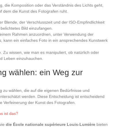
, die Komposition oder das Verständnis des Lichts geht,
f dem die Kunst des Fotografen ruht.
er Blende, der Verschlusszeit und der ISO-Empfindlichkeit
 belichtetes Bild einzufangen.
in einem Rahmen anzuordnen, unter Verwendung der
ts, kann ein einfaches Foto in ein ansprechendes Kunstwerk
ie. Zu wissen, wie man es manipuliert, ob natürlich oder
Bild Leben einzuhauchen.
ung wählen: ein Weg zur
 zu wählen, die auf die eigenen Bedürfnisse und
 unterschätzt werden. Diese Entscheidung ist entscheidend
ie Verfeinerung der Kunst des Fotografen.
as ist das?
 wie
die École nationale supérieure Louis-Lumière
bieten