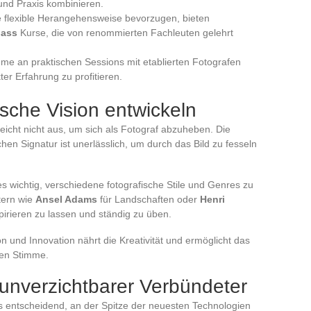
nd Praxis kombinieren.
ne flexible Herangehensweise bevorzugen, bieten
lass
Kurse, die von renommierten Fachleuten gelehrt
ahme an praktischen Sessions mit etablierten Fotografen
ter Erfahrung zu profitieren.
ische Vision entwickeln
reicht nicht aus, um sich als Fotograf abzuheben. Die
chen Signatur ist unerlässlich, um durch das Bild zu fesseln
 es wichtig, verschiedene fotografische Stile und Genres zu
tern wie
Ansel Adams
für Landschaften oder
Henri
pirieren zu lassen und ständig zu üben.
n und Innovation nährt die Kreativität und ermöglicht das
hen Stimme.
 unverzichtbarer Verbündeter
es entscheidend, an der Spitze der neuesten Technologien