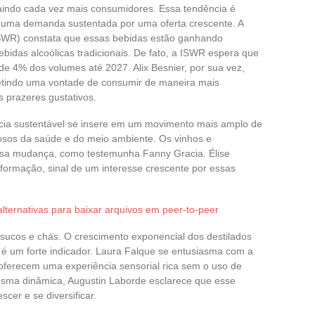
raindo cada vez mais consumidores. Essa tendência é
a uma demanda sustentada por uma oferta crescente. A
(ISWR) constata que essas bebidas estão ganhando
bidas alcoólicas tradicionais. De fato, a ISWR espera que
e 4% dos volumes até 2027. Alix Besnier, por sua vez,
fletindo uma vontade de consumir de maneira mais
 prazeres gustativos.
cia sustentável se insere em um movimento mais amplo de
tosos da saúde e do meio ambiente. Os vinhos e
sa mudança, como testemunha Fanny Gracia. Élise
nformação, sinal de um interesse crescente por essas
lternativas para baixar arquivos em peer-to-peer
 sucos e chás. O crescimento exponencial dos destilados
, é um forte indicador. Laura Falque se entusiasma com a
oferecem uma experiência sensorial rica sem o uso de
esma dinâmica, Augustin Laborde esclarece que esse
cer e se diversificar.