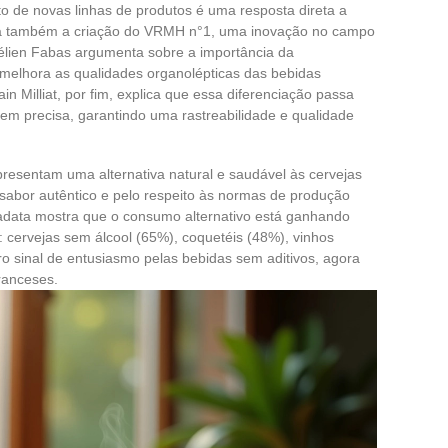
o de novas linhas de produtos é uma resposta direta a
ha também a criação do VRMH n°1, uma inovação no campo
élien Fabas argumenta sobre a importância da
melhora as qualidades organolépticas das bebidas
in Milliat, por fim, explica que essa diferenciação passa
gem precisa, garantindo uma rastreabilidade e qualidade
epresentam uma alternativa natural e saudável às cervejas
u sabor autêntico e pelo respeito às normas de produção
data mostra que o consumo alternativo está ganhando
: cervejas sem álcool (65%), coquetéis (48%), vinhos
ro sinal de entusiasmo pelas bebidas sem aditivos, agora
ranceses.