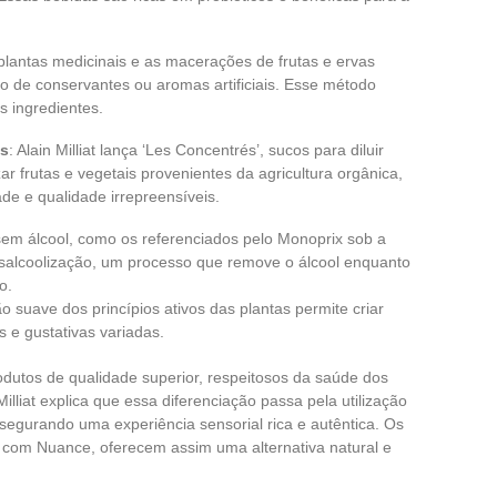
 plantas medicinais e as macerações de frutas e ervas
o de conservantes ou aromas artificiais. Esse método
s ingredientes.
as
: Alain Milliat lança ‘Les Concentrés’, sucos para diluir
izar frutas e vegetais provenientes da agricultura orgânica,
de e qualidade irrepreensíveis.
sem álcool, como os referenciados pelo Monoprix sob a
salcoolização, um processo que remove o álcool enquanto
o.
ão suave dos princípios ativos das plantas permite criar
 e gustativas variadas.
dutos de qualidade superior, respeitosos da saúde dos
lliat explica que essa diferenciação passa pela utilização
segurando uma experiência sensorial rica e autêntica. Os
x com Nuance, oferecem assim uma alternativa natural e