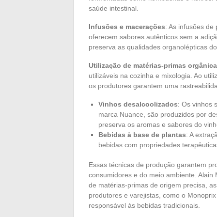
saúde intestinal.
Infusões e macerações
: As infusões de
oferecem sabores autênticos sem a adiçã
preserva as qualidades organolépticas do
Utilização de matérias-primas orgânic
utilizáveis na cozinha e mixologia. Ao util
os produtores garantem uma rastreabilida
Vinhos desalcoolizados
: Os vinhos 
marca Nuance, são produzidos por de
preserva os aromas e sabores do vinh
Bebidas à base de plantas
: A extraç
bebidas com propriedades terapêuticas
Essas técnicas de produção garantem pro
consumidores e do meio ambiente. Alain Mi
de matérias-primas de origem precisa, as
produtores e varejistas, como o Monopri
responsável às bebidas tradicionais.