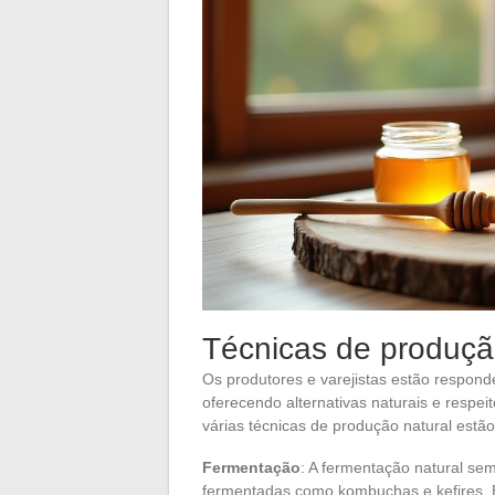
Técnicas de produçã
Os produtores e varejistas estão respon
oferecendo alternativas naturais e respe
várias técnicas de produção natural est
Fermentação
: A fermentação natural sem
fermentadas como kombuchas e kefires. E