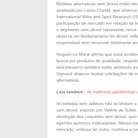
Bebidas alternativas sem álcool estão at
analisada por Laura Chetail, que observ
International Wine and Spirit Research 
participação de mercado em relação às be
o segmento sem álcool represente cerca d
observa um flexitarianismo do álcool, re
responsável sem renunciar totalmente aos
Hugues Le Marié afirma que essa tendên
busca por produtos de qualidade, respei
delicatessens também estão adotando es
Vignaud observa muitas solicitações de i
alternativas.
Leia também :
As melhores plataformas a
As bebidas sem aditivos não se limitam a
sem álcool, exposto por Valérie de Sutter
revolução dos coquetéis sem álcool, que 
agentes químicos indesejáveis. Nessa m
mercado, embora de nicho, continua a cres