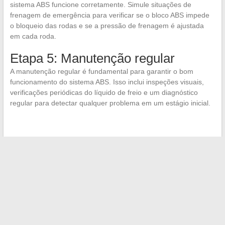
sistema ABS funcione corretamente. Simule situações de
frenagem de emergência para verificar se o bloco ABS impede
o bloqueio das rodas e se a pressão de frenagem é ajustada
em cada roda.
Etapa 5: Manutenção regular
A manutenção regular é fundamental para garantir o bom
funcionamento do sistema ABS. Isso inclui inspeções visuais,
verificações periódicas do líquido de freio e um diagnóstico
regular para detectar qualquer problema em um estágio inicial.
←
Dicas desconhecidas para a manutenção do seu carro: o
caso do limpador de freios
As melhores plataformas alternativas para baixar arquivos
em peer-to-peer
→
Search