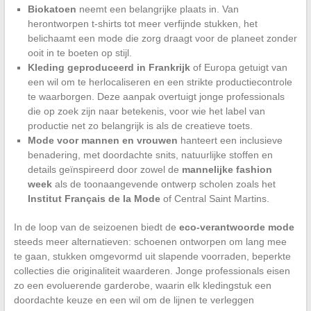
Biokatoen
neemt een belangrijke plaats in. Van
herontworpen t-shirts tot meer verfijnde stukken, het
belichaamt een mode die zorg draagt voor de planeet zonder
ooit in te boeten op stijl.
Kleding geproduceerd in Frankrijk
of Europa getuigt van
een wil om te herlocaliseren en een strikte productiecontrole
te waarborgen. Deze aanpak overtuigt jonge professionals
die op zoek zijn naar betekenis, voor wie het label van
productie net zo belangrijk is als de creatieve toets.
Mode voor mannen en vrouwen
hanteert een inclusieve
benadering, met doordachte snits, natuurlijke stoffen en
details geïnspireerd door zowel de
mannelijke fashion
week
als de toonaangevende ontwerp scholen zoals het
Institut Français de la Mode
of Central Saint Martins.
In de loop van de seizoenen biedt de
eco-verantwoorde mode
steeds meer alternatieven: schoenen ontworpen om lang mee
te gaan, stukken omgevormd uit slapende voorraden, beperkte
collecties die originaliteit waarderen. Jonge professionals eisen
zo een evoluerende garderobe, waarin elk kledingstuk een
doordachte keuze en een wil om de lijnen te verleggen