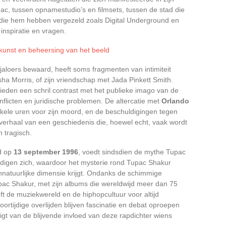
c, tussen opnamestudio’s en filmsets, tussen de stad die
die hem hebben vergezeld zoals Digital Underground en
 inspiratie en vragen.
kunst en beheersing van het beeld
jaloers bewaard, heeft soms fragmenten van intimiteit
sha Morris, of zijn vriendschap met Jada Pinkett Smith.
bieden een schril contrast met het publieke imago van de
nflicten en juridische problemen. De altercatie met
Orlando
nkele uren voor zijn moord, en de beschuldigingen tegen
 verhaal van een geschiedenis die, hoewel echt, vaak wordt
 tragisch.
nd op
13 september 1996
, voedt sindsdien de mythe Tupac
digen zich, waardoor het mysterie rond Tupac Shakur
ennatuurlijke dimensie krijgt. Ondanks de schimmige
upac Shakur, met zijn albums die wereldwijd meer dan 75
t de muziekwereld en de hiphopcultuur voor altijd
oortijdige overlijden blijven fascinatie en debat oproepen
gt van de blijvende invloed van deze rapdichter wiens