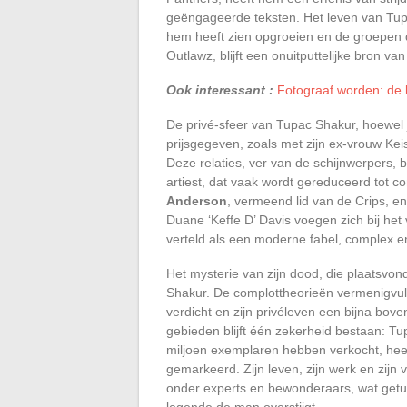
geëngageerde teksten. Het leven van Tupa
hem heeft zien opgroeien en de groepen 
Outlawz, blijft een onuitputtelijke bron van
Ook interessant :
Fotograaf worden: de 
De privé-sfeer van Tupac Shakur, hoewel 
prijsgegeven, zoals met zijn ex-vrouw Kei
Deze relaties, ver van de schijnwerpers, 
artiest, dat vaak wordt gereduceerd tot co
Anderson
, vermeend lid van de Crips, e
Duane ‘Keffe D’ Davis voegen zich bij het
verteld als een moderne fabel, complex en
Het mysterie van zijn dood, die plaatsvo
Shakur. De complottheorieën vermenigvul
verdicht en zijn privéleven een bijna bov
gebieden blijft één zekerheid bestaan: T
miljoen exemplaren hebben verkocht, heef
gemarkeerd. Zijn leven, zijn werk en zijn v
onder experts en bewonderaars, wat getui
legende de man overstijgt.