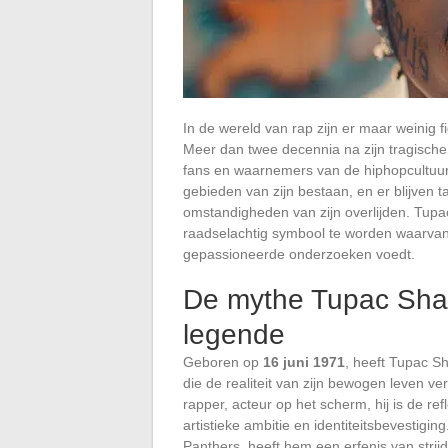
In de wereld van rap zijn er maar weinig 
Meer dan twee decennia na zijn tragische d
fans en waarnemers van de hiphopcultuur
gebieden van zijn bestaan, en er blijven ta
omstandigheden van zijn overlijden. Tupa
raadselachtig symbool te worden waarvan
gepassioneerde onderzoeken voedt.
De mythe Tupac Shaku
legende
Geboren op
16 juni 1971
, heeft Tupac Sh
die de realiteit van zijn bewogen leven ve
rapper, acteur op het scherm, hij is de ref
artistieke ambitie en identiteitsbevestigin
Panthers, heeft hem een erfenis van strijd