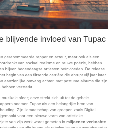
e blijvende invloed van Tupac
een gerenommeerde rapper en acteur, maar ook als een
, doordrenkt van sociaal realisme en rauwe poëzie, hebben
en blijven hedendaagse artiesten beïnvloeden. De release
t begin van een flitsende carrière die abrupt vijf jaar later
n aanzienlijke omvang achter, met postume albums die zijn
e hebben versterkt.
muzikale sfeer; deze strekt zich uit tot de gehele
 rappers noemen Tupac als een belangrijke bron van
ijn houding. Zijn lidmaatschap van groepen zoals Digital
jgemaakt voor een nieuwe vorm van artistieke
ijdte van zijn werk wordt gemeten in
miljoenen verkochte
sistentie van zijn imago als rebelse icoon en woordvoerder