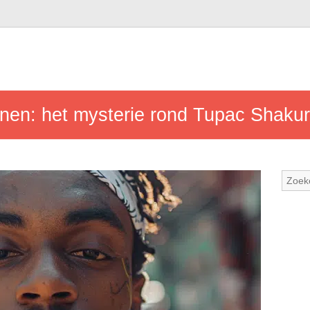
onen: het mysterie rond Tupac Shakur