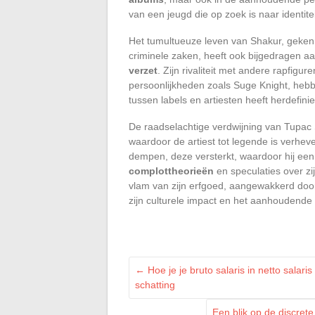
van een jeugd die op zoek is naar identitei
Het tumultueuze leven van Shakur, gekenm
criminele zaken, heeft ook bijgedragen aa
verzet
. Zijn rivaliteit met andere rapfig
persoonlijkheden zoals Suge Knight, hebbe
tussen labels en artiesten heeft herdefini
De raadselachtige verdwijning van Tupac 
waardoor de artiest tot legende is verhev
dempen, deze versterkt, waardoor hij een
complottheorieën
en speculaties over zi
vlam van zijn erfgoed, aangewakkerd door 
zijn culturele impact en het aanhoudende 
←
Hoe je je bruto salaris in netto sala
schatting
Een blik op de discre