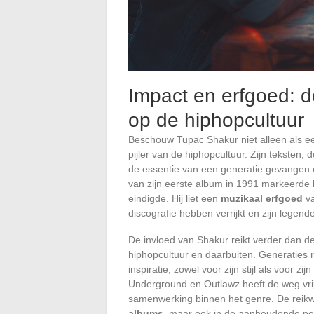
Impact en erfgoed: d
op de hiphopcultuur
Beschouw Tupac Shakur niet alleen als 
pijler van de hiphopcultuur. Zijn teksten
de essentie van een generatie gevangen 
van zijn eerste album in 1991 markeerde he
eindigde. Hij liet een
muzikaal erfgoed
va
discografie hebben verrijkt en zijn legend
De invloed van Shakur reikt verder dan de 
hiphopcultuur en daarbuiten. Generaties
inspiratie, zowel voor zijn stijl als voor z
Underground en Outlawz heeft de weg vri
samenwerking binnen het genre. De reikw
albums
, maar ook in de aanhoudende per