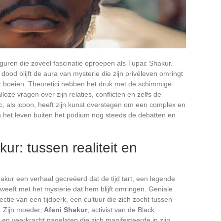
figuren die zoveel fascinatie oproepen als Tupac Shakur.
ood blijft de aura van mysterie die zijn privéleven omringt
 boeien. Theoretici hebben het druk met de schimmige
lloze vragen over zijn relaties, conflicten en zelfs de
c, als icoon, heeft zijn kunst overstegen om een complex en
 het leven buiten het podium nog steeds de debatten en
r: tussen realiteit en
akur een verhaal gecreëerd dat de tijd tart, een legende
rweeft met het mysterie dat hem blijft omringen. Geniale
lectie van een tijdperk, een cultuur die zich zocht tussen
g. Zijn moeder,
Afeni Shakur
, activist van de Black
 en veerkracht nagelaten die zich manifesteerde in zijn