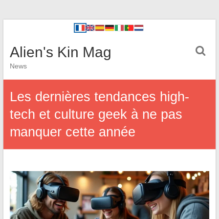
Alien's Kin Mag
News
Les dernières tendances high-
tech et culture geek à ne pas
manquer cette année