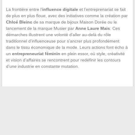
La frontière entre l’
influence digitale
et l’entreprenariat se fait
de plus en plus floue, avec des initiatives comme la création par
Chloé Bleinc
de sa marque de bijoux Maison Dorée ou le
lancement de la marque Musier par
Anne Laure Mais
. Ces
démarches illustrent une volonté d’aller au-delà du rôle
traditionnel d’influenceuse pour s’ancrer plus profondément
dans le tissu économique de la mode. Leurs actions font écho à
un
entrepreneuriat féminin
en plein essor, où style, créativité
et vision d’affaires se rencontrent pour redéfinir les contours
d’une industrie en constante mutation.
←
Connexion et utilisation efficace des espaces élèves en
ligne : focus sur l’Ile de France
Un regard sur le monde discret des épouses de célébrités
françaises
→