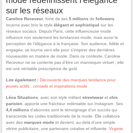
mode redéfinissent l’élégance
sur les réseaux
Caroline Receveur
, forte de ses
5 millions
de
followers
,
incarne avec brio le style
élégant et sophistiqué
sur les
réseaux sociaux. Depuis Paris, cette influenceuse mode
influence non seulement les tendances mode, mais aussi la
perception de l’élégance à la française. Son audience, fidèle et
engagée, se tourne vers elle pour s’inspirer des dernières
nouveautés en matière de mode. Dans ce contexte, Caroline
Receveur ne se contente pas d’être un mannequin virtuel ; elle
est une véritable prescriptrice de goût.
Lire également :
Découverte des marques tendance pour
jeunes actifs : conseils et inspirations mode
Léna Situations
, avec son style mêlant
streetwear
et
chic
parisien
, apporte une fraîcheur indéniable sur Instagram. Ses
4,4 millions
d’abonnés sont le témoignage d’un succès qui
transcende les codes traditionnels de la mode. Elle collabore
avec des
marques mode
et devient, au-delà d’une simple
vitrine publicitaire, une partenaire créative et influente.
Virginie