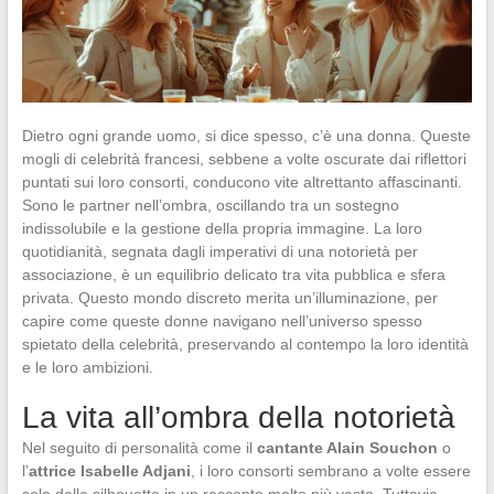
Dietro ogni grande uomo, si dice spesso, c’è una donna. Queste
mogli di celebrità francesi, sebbene a volte oscurate dai riflettori
puntati sui loro consorti, conducono vite altrettanto affascinanti.
Sono le partner nell’ombra, oscillando tra un sostegno
indissolubile e la gestione della propria immagine. La loro
quotidianità, segnata dagli imperativi di una notorietà per
associazione, è un equilibrio delicato tra vita pubblica e sfera
privata. Questo mondo discreto merita un’illuminazione, per
capire come queste donne navigano nell’universo spesso
spietato della celebrità, preservando al contempo la loro identità
e le loro ambizioni.
La vita all’ombra della notorietà
Nel seguito di personalità come il
cantante Alain Souchon
o
l’
attrice Isabelle Adjani
, i loro consorti sembrano a volte essere
solo delle silhouette in un racconto molto più vasto. Tuttavia,