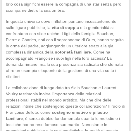
brio cosa significhi essere la compagna di una star senza però
scomparire dietro la sua ombra.
In questo universo dove i riflettori puntano incessantemente
sulle figure pubbliche, la
vita di coppia
e la genitorialità si
confrontano con sfide uniche. I figli della famiglia Souchon,
Pierre e Charles, noti con il soprannome di Ours, hanno seguito
le orme del padre, aggiungendo un ulteriore strato alla già
complessa dinamica della
notorietà familiare
. Come ha
accompagnato Françoise i suoi figli nella loro ascesa? La
domanda rimane, ma la sua presenza sia radicata che sfumata
offre un esempio eloquente della gestione di una vita sotto i
riflettori.
La collaborazione di lunga data tra Alain Souchon e Laurent
Voulzy testimonia inoltre l’importanza delle relazioni
professionali stabili nel mondo artistico. Ma che dire delle
relazioni intime che sostengono queste collaborazioni? Il ruolo di
Françoise Bellote, come
sostegno emotivo e pilastro
familiare
, è senza dubbio fondamentale quanto le melodie e i
testi che hanno reso famoso suo marito. Nonostante le
apparizioni pubbliche e le voci mediatiche, la realtà di queste