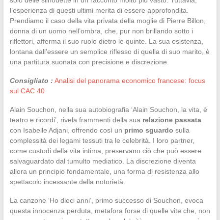
l’esperienza di questi ultimi merita di essere approfondita.
Prendiamo il caso della vita privata della moglie di Pierre Billon,
donna di un uomo nell’ombra, che, pur non brillando sotto i
riflettori, afferma il suo ruolo dietro le quinte. La sua esistenza,
lontana dall’essere un semplice riflesso di quella di suo marito, è
una partitura suonata con precisione e discrezione.
Consigliato :
Analisi del panorama economico francese: focus
sul CAC 40
Alain Souchon, nella sua autobiografia ‘Alain Souchon, la vita, è
teatro e ricordi’, rivela frammenti della sua
relazione passata
con Isabelle Adjani, offrendo così un
primo sguardo
sulla
complessità dei legami tessuti tra le celebrità. I loro partner,
come custodi della vita intima, preservano ciò che può essere
salvaguardato dal tumulto mediatico. La discrezione diventa
allora un principio fondamentale, una forma di resistenza allo
spettacolo incessante della notorietà.
La canzone ‘Ho dieci anni’, primo successo di Souchon, evoca
questa innocenza perduta, metafora forse di quelle vite che, non