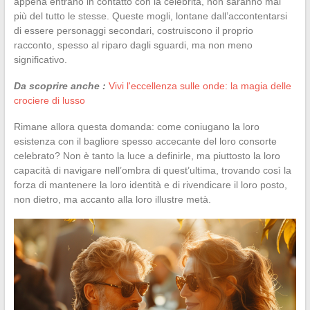
appena entrano in contatto con la celebrità, non saranno mai
più del tutto le stesse. Queste mogli, lontane dall’accontentarsi
di essere personaggi secondari, costruiscono il proprio
racconto, spesso al riparo dagli sguardi, ma non meno
significativo.
Da scoprire anche :
Vivi l'eccellenza sulle onde: la magia delle
crociere di lusso
Rimane allora questa domanda: come coniugano la loro
esistenza con il bagliore spesso accecante del loro consorte
celebrato? Non è tanto la luce a definirle, ma piuttosto la loro
capacità di navigare nell’ombra di quest’ultima, trovando così la
forza di mantenere la loro identità e di rivendicare il loro posto,
non dietro, ma accanto alla loro illustre metà.