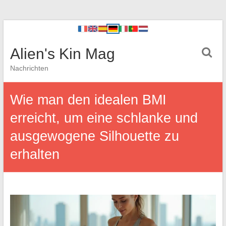
Alien's Kin Mag
Nachrichten
Wie man den idealen BMI
erreicht, um eine schlanke und
ausgewogene Silhouette zu
erhalten