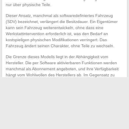
nur über physische Teile.
Dieser Ansatz, manchmal als softwaredefiniertes Fahrzeug
(SDV) bezeichnet, verlängert die Besitzdauer. Ein Eigentümer
kann sein Fahrzeug weiterentwickeln, ohne dass eine
Werkstattintervention erforderlich ist, was den Bedarf an
kostspieligen physischen Modifikationen verringert. Das
Fahrzeug ändert seinen Charakter, ohne Teile zu wechseln.
Die Grenze dieses Modells liegt in der Abhängigkeit vom
Hersteller. Die per Software aktivierbaren Funktionen werden
manchmal als Abonnement angeboten, und ihre Verfügbarkeit
hängt vom Wohlwollen des Herstellers ab. Im Gegensatz zu
einer Vinylbeschichtung oder Felgen, die Sie besitzen, kann
eine Softwareanpassung aus der Ferne deaktiviert werden.
Die Wahl zwischen physischer und digitaler Personalisierung
hängt davon ab, was jeder Fahrer schätzt: den greifbaren Besitz
eines Zubehörs oder die Flexibilität einer nach Belieben
änderbaren Einstellung. Beide Ansätze koexistieren, und der
aktuelle Trend fördert deren Kombination anstatt sie
gegeneinander auszuspielen.