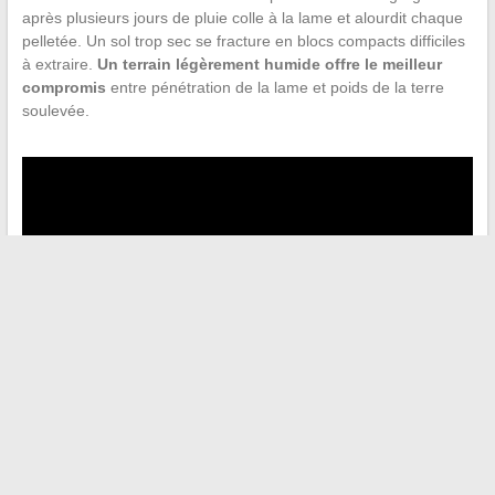
après plusieurs jours de pluie colle à la lame et alourdit chaque
pelletée. Un sol trop sec se fracture en blocs compacts difficiles
à extraire.
Un terrain légèrement humide offre le meilleur
compromis
entre pénétration de la lame et poids de la terre
soulevée.