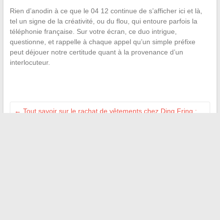
Rien d’anodin à ce que le 04 12 continue de s’afficher ici et là,
tel un signe de la créativité, ou du flou, qui entoure parfois la
téléphonie française. Sur votre écran, ce duo intrigue,
questionne, et rappelle à chaque appel qu’un simple préfixe
peut déjouer notre certitude quant à la provenance d’un
interlocuteur.
←
Tout savoir sur le rachat de vêtements chez Ding Fring :
mode d’emploi et conseils
Toute l’actualité médias et buzz du web : tendances,
décryptages et analyses
→
Recherche